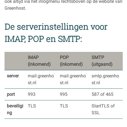
ook altijd via het inlogmenu rechtsboven op de website van
Greenhost.
De serverinstellingen voor
IMAP, POP en SMTP:
IMAP
POP
SMTP
(inkomend)
(inkomend)
(uitgaand)
server
mail.greenho
mail.greenho
smtp.greenho
st.nl
st.nl
st.nl
port
993
995
587 of 465
beveiligi
TLS
TLS
StartTLS of
ng
SSL